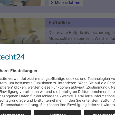
Mehr erfahren
Haftpflicht
Die private Haftpflichtversicherung is
Muss, sollte sie aber sein. Welcher Tar
Sie der richtige ist oder ob der beste
Tarif optimiert werden kann, analysie
gerne für Sie.
Mehr erfahren
Wohngebäude
Nicht nur im Brandfall unverzichtbar 
Eigenheimbesitzer.
Sichern Sie Ihr Zuhause vor