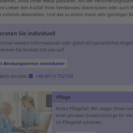
blemen, sollte Ihnen etwas passieren. Mit der Versicherungssu
re Lieben den Ausfall Ihres Verdienstes überbrücken oder auch I
 vollends abbezahlen. Und das zu einem meist sehr günstigen Be
eraten Sie individuell
nschen weitere Informationen oder gleich ein persönliches Ange
ehmen Sie Kontakt mit uns auf!
zt Beratungstermin vereinbaren
leich anrufen:
+49 (911) 752724
Pflege
Risiko Pflegefall: Wir zeigen Ihnen wi
einer privaten Zusatzvorsorge Ihr V
im Pflegefall schützen.