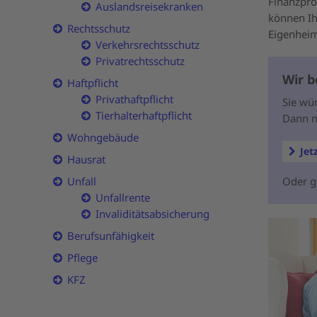
Finanzpro
Auslandsreisekranken
können Ih
Rechtsschutz
Eigenheim
Verkehrsrechtsschutz
Privatrechtsschutz
Wir b
Haftpflicht
Privathaftpflicht
Sie wü
Tierhalterhaftpflicht
Dann n
Wohngebäude
Jet
Hausrat
Oder g
Unfall
Unfallrente
Invaliditätsabsicherung
Berufsunfähigkeit
Pflege
KFZ