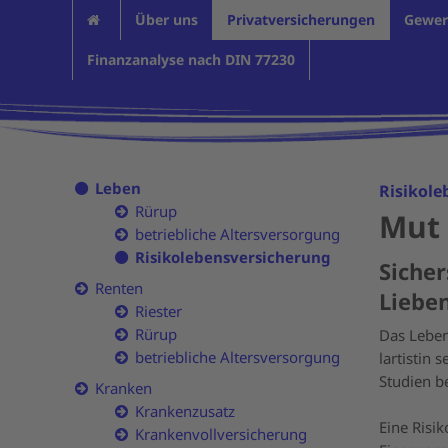
Über uns
Privatversicherungen
Gewer
Finanzanalyse nach DIN 77230
Leben
Risikol
Rürup
Mut 
betriebliche Altersversorgung
Risikolebensversicherung
Sicher
Renten
Lieben
Riester
Rürup
Das Leben
betriebliche Altersversorgung
lartistin 
Studien b
Kranken
Krankenzusatz
Eine Risi
Krankenvollversicherung