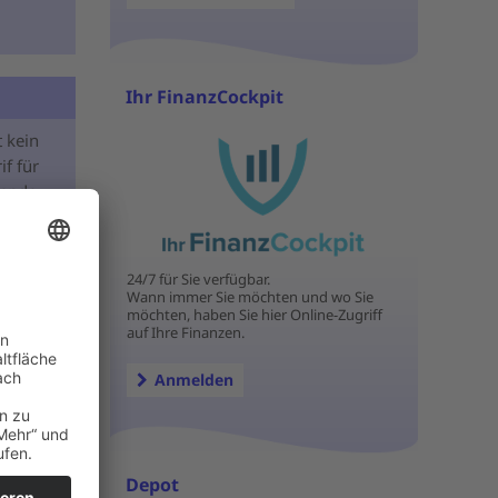
Ihr FinanzCockpit
t kein
if für
hende
ren wir
24/7 für Sie verfügbar.
Wann immer Sie möchten und wo Sie
möchten, haben Sie hier Online-Zugriff
auf Ihre Finanzen.
Anmelden
für
Depot