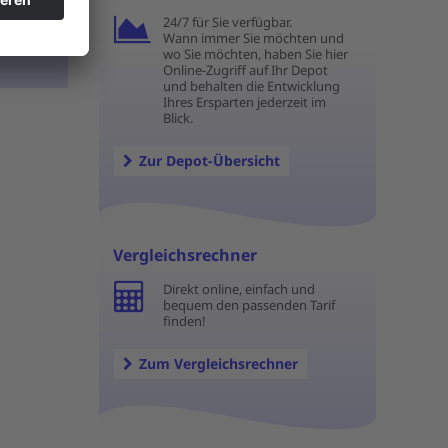
24/7 für Sie verfügbar.
Wann immer Sie möchten und
wo Sie möchten, haben Sie hier
Online-Zugriff auf Ihr Depot
und behalten die Entwicklung
Ihres Ersparten jederzeit im
Blick.
Zur Depot-Übersicht
Vergleichsrechner
Direkt online, einfach und
bequem den passenden Tarif
finden!
Zum Vergleichsrechner