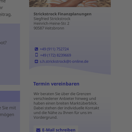
mme
hr
itrag.
Strickstrock Finanzplanungen
Siegfried Strickstrock
Heinrich-Heine-Str. 2
90587 Veitsbronn
bot?
+49 (911) 752724
+49 (172) 8239669
s.h.strickstrock@t-online.de
Termin vereinbaren
Wir beraten Sie über die Grenzen
verschiedener Anbieter hinweg und
haben einen breiten Marktüberblick.
e Sie mit
Dabei stehen der individuelle Kontakt
und die Nähe zu Ihnen für uns im
ermögen
Vordergrund.
E-Mail schreiben