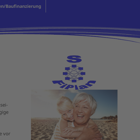
en/Baufinanzierung
sei-
ägige
e vor