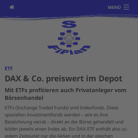
MENÜ
Über uns
Privatversicherungen
Gewerbeversicherungen
Investment
ETF
Beteiligungen
DAX & Co. preiswert im Depot
Bausparen/Baufinanzierung
Mit ETFs profitieren auch Privatanleger vom
Börsenhandel
ESG-Informationen
ETFs (Exchange Traded Funds) sind Indexfonds. Diese
speziellen Investmentfonds werden – wie es ihre
Finanzanalyse nach DIN 77230
Bezeichnung verrät – direkt an der Börse gehandelt und
bilden jeweils einen Index ab. Ein DAX-ETF enthält also zu
Nachhaltigkeitsstrategie
jedem Zeitpunkt nur die Aktien und in der gleichen