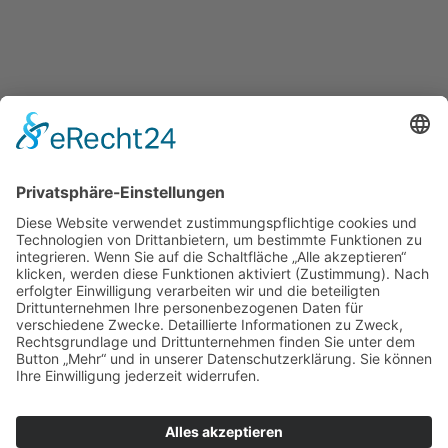
Strickstrock Finanzplanungen
Siegfried Strickstrock
Heinrich-Heine-Str. 2
90587 Veitsbronn
+49 (911) 752724
+49 (172) 8239669
s.h.strickstrock@t-online.de
Impressum
Datenschutz
Erstinformation
ESG-Informationen